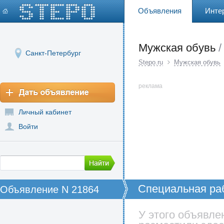
Объявления
Инте
Мужская обувь
/
Санкт-Петербург
Stepo.ru
Мужская обувь
реклама
Личный кабинет
Войти
Специальная ра
Объявление N 21864
итальянской ко
выбор качестве
У этого объявле