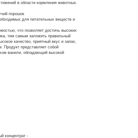
тижений в области кормления животных.
учий порошок
обходимых для питательных веществ и
мостью, что позволяет достичь высоких
яка, тем самым заложить правильный
окое качество, приятный вкус и запах,
м. Продукт представляет собой
ахом ванили, обладающий высокой
й концентрат -