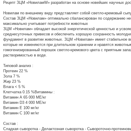
Рецепт ЗЦМ «НовиламW» разработан на основе новейших научных дос
Новилам по внешнему виду представляет собой светло-кремовый сып
Состав ЗЦМ «Новилам» оптимально сбалансирован по содержанию не
максимально учитывает потребности животных
ЗЦМ «Новилам» обладает высокой энергетической ценностью и усвояе
среднесуточных привесов и обеспечить хорошую сохранность молодн
фундамент в развитии животных. ЗЦМ «Новилам» имеет стабильное выс
которые не изменяются при длительном хранении и нравятся животны
гомогенизированный порошок светло-кремового цвета с приятным зап
растворимостью в воде.
Типовой анализ :
Протеин 22 %
Зола 7 %
Жир 23 %
Влага < 5 %
Клетчатка 0.15 %Витамины :
Витамин А 65 000 МЕ/кг
Витамин D3 4 000 МЕ/кг
Витамин Е 100 мг/кг
Витамин С 100 мг/кг
Состав :
Сладкая сыворотка - Делактозная сыворотка - Сывороточно-протеиновы