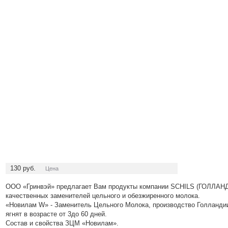
130
руб.
Цена
ООО «Гринвэй» предлагает Вам продукты компании SCHILS (ГОЛЛАНД
качественных заменителей цельного и обезжиренного молока.
«Новилам W» - Заменитель Цельного Молока, производство Голландии
ягнят в возрасте от 3до 60 дней.
Состав и свойства ЗЦМ «Новилам».