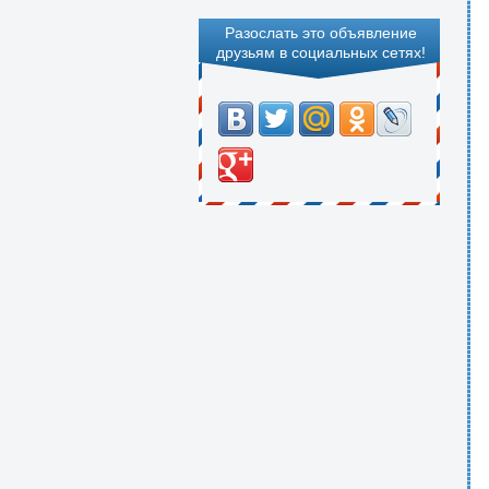
Разослать это объявление
друзьям в социальных сетях!