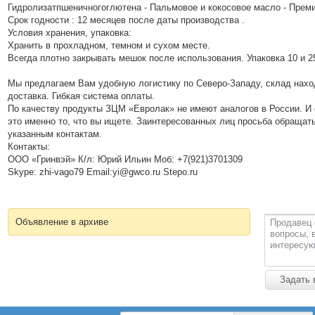
Гидролизатпшеничногоглютена - Пальмовое и кокосовое масло - Прем
Срок годности : 12 месяцев после даты производства .
Условия хранения, упаковка:
Хранить в прохладном, темном и сухом месте.
Всегда плотно закрывать мешок после использования. Упаковка 10 и 25
Мы предлагаем Вам удобную логистику по Северо-Западу, склад наход
доставка. Гибкая система оплаты.
По качеству продукты ЗЦМ «Евролак» не имеют аналогов в России. И 
это именно то, что вы ищете. Заинтересованных лиц просьба обращать
указанным контактам.
Контакты:
ООО «Гринвэй» К/л: Юрий Ильин Моб: +7(921)3701309
Skype: zhi-vago79 Email:yi@gwco.ru Stepo.ru
Объявление в архиве
Продавец 
вопросы, 
интересую
Задать 