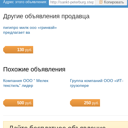
Адрес этого объявления:
Копировать
Другие объявления продавца
пигипро милк ооо «гринвэй»
предлагает ва
130
руб.
Похожие объявления
Компания ООО “ Мелек
Группа компаний ООО «ИТ-
текстиль” лидер
грузопере
500
250
руб.
руб.