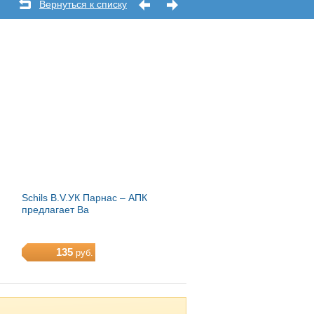
Вернуться к списку
Schils B.V.УК Парнас – АПК
предлагает Ва
135
руб.